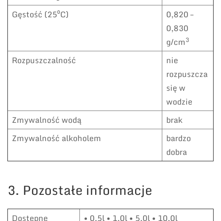
Gęstość (25⁰C)
0,820 –
0,830
3
g/cm
Rozpuszczalność
nie
rozpuszcza
się w
wodzie
Zmywalność wodą
brak
Zmywalność alkoholem
bardzo
dobra
3. Pozostałe informacje
Dostępne
• 0,5l • 1,0l • 5,0l • 10,0l