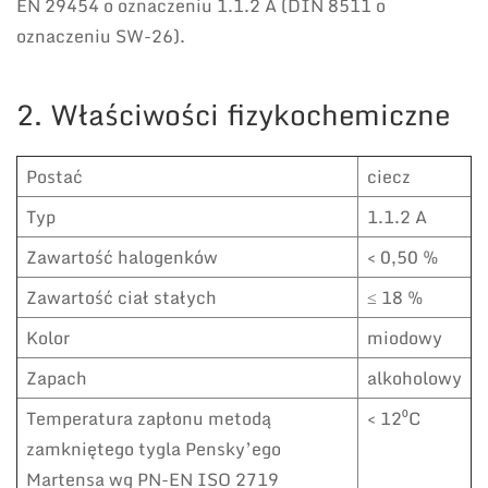
EN 29454 o oznaczeniu 1.1.2 A (DIN 8511 o
oznaczeniu SW-26).
2. Właściwości fizykochemiczne
Postać
ciecz
Typ
1.1.2 A
Zawartość halogenków
< 0,50 %
Zawartość ciał stałych
≤ 18 %
Kolor
miodowy
Zapach
alkoholowy
Temperatura zapłonu metodą
< 12⁰C
zamkniętego tygla Pensky’ego
Martensa wg PN-EN ISO 2719