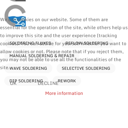
We use cookies on our website. Some of them are
essential for the operation of the site, while others help us
to improve this site and the user experience (tracking
SOLDERING FLUXES
REFLOW SOLDERING
cookies). You can decide for yourself whether you want to
allow cookies or not. Please note that if you reject them,
MANUAL SOLDERING & REPAIR
you may not be able to use all the functionalities of the
site.
WAVE SOLDERING
SELECTIVE SOLDERING
DIP SOLDERING
REWORK
OK
DECLINE
More information
Processes
Find products by application