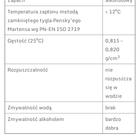
Temperatura zapłonu metodą
< 12⁰C
zamkniętego tygla Pensky’ego
Martensa wg PN-EN ISO 2719
Gęstość (25⁰C)
0,815 –
0,820
3
g/cm
Rozpuszczalność
nie
rozpuszcza
się w
wodzie
Zmywalność wodą
brak
Zmywalność alkoholem
bardzo
dobra