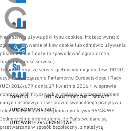
Nasz serwis używa pliki typu cookies. Możesz wyrazić
zgodę na używanie plików cookie lub odmówić używania
plików cookie (może to spowodować ograniczona
funkcjonalność serwisu).
Informujemy, że serwis spełnia wymagania tzw. RODO,
czyli Rozporządzenie Parlamentu Europejskiego i Rady
(UE) 2016/679 z dnia 27 kwietnia 2016 r. w sprawie
ochrony osób fizycznych w związku z przetwarzaniem
TOPNIKI
LUTOWANIE RĘCZNE I SERWIS
danych osobowych i w sprawie swobodnego przepływu
LUTOWANIE NA FALI
takich danych oraz uchylenia dyrektywy 95/48/WE.
Jednocześnie informujemy, że Państwa dane są
LUTOWANIE ZANURZENIOWE
przetwarzane w sposób bezpieczny, z należytą