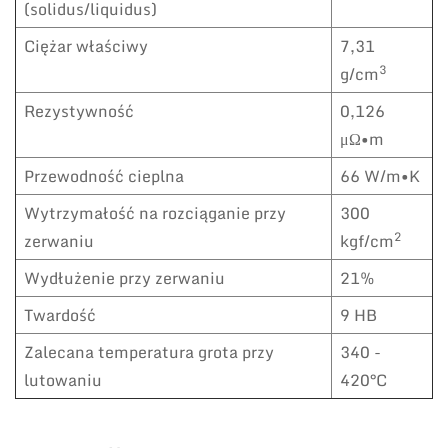
(solidus/liquidus)
Ciężar właściwy
7,31
3
g/cm
Rezystywność
0,126
μΩ•m
Przewodność cieplna
66 W/m•K
Wytrzymałość na rozciąganie przy
300
2
zerwaniu
kgf/cm
Wydłużenie przy zerwaniu
21%
Twardość
9 HB
Zalecana temperatura grota przy
340 -
lutowaniu
420°C