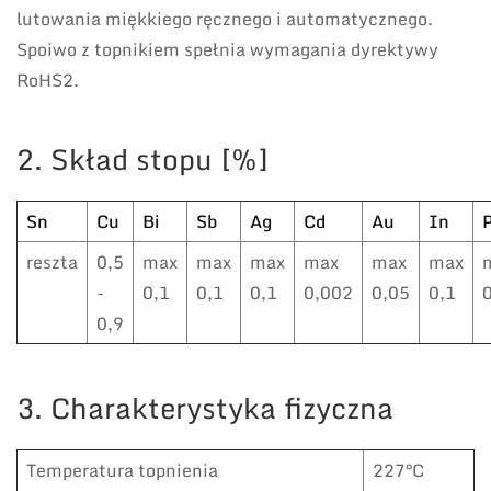
lutowania miękkiego ręcznego i automatycznego.
Spoiwo z topnikiem spełnia wymagania dyrektywy
RoHS2.
2. Skład stopu [%]
Sn
Cu
Bi
Sb
Ag
Cd
Au
In
reszta
0,5
max
max
max
max
max
max
-
0,1
0,1
0,1
0,002
0,05
0,1
0,9
3. Charakterystyka fizyczna
Temperatura topnienia
227°C