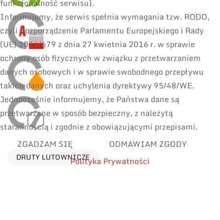
funkcjonalność serwisu).
Informujemy, że serwis spełnia wymagania tzw. RODO,
czyli Rozporządzenie Parlamentu Europejskiego i Rady
(UE) 2016/679 z dnia 27 kwietnia 2016 r. w sprawie
ochrony osób fizycznych w związku z przetwarzaniem
danych osobowych i w sprawie swobodnego przepływu
takich danych oraz uchylenia dyrektywy 95/48/WE.
Jednocześnie informujemy, że Państwa dane są
przetwarzane w sposób bezpieczny, z należytą
starannością i zgodnie z obowiązującymi przepisami.
ZGADZAM SIĘ
ODMAWIAM ZGODY
DRUTY LUTOWNICZE
Polityka Prywatności
LUTOWANIE RĘCZNE I SERWIS
POPRAWKI