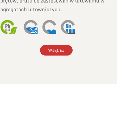
prętów, drutu do zastosowań w lutowaniu w
agregatach lutowniczych.
WIĘCEJ