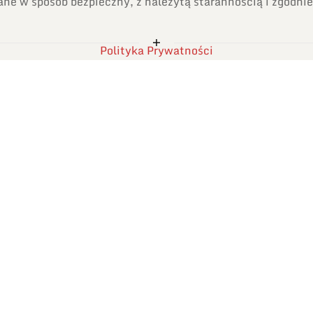
e w sposób bezpieczny, z należytą starannością i zgodnie
Polityka Prywatności
Lutowanie rozpływowe
Proces miękkiego lutowania, stosowanego przy
montażu komponentów SMD na płytkach
obwodów drukowanych.
ZOBACZ
olityka prywatności